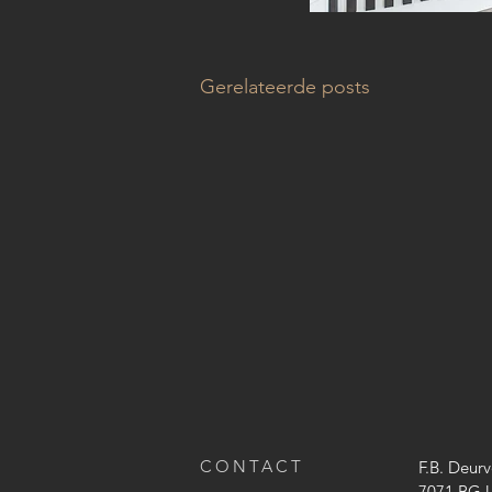
Gerelateerde posts
CONTACT
F
.B. Deurv
7071 BG U