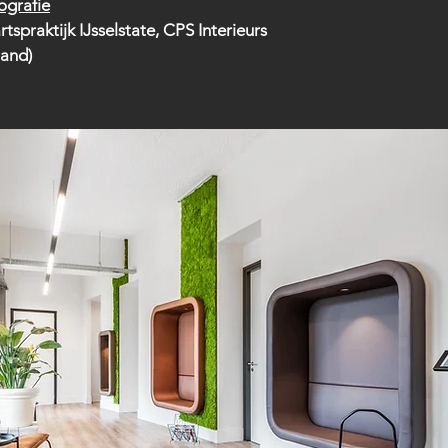
ografie
tspraktijk IJsselstate, CPS Interieurs
land)