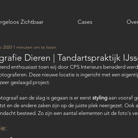
rgeloos Zichtbaar
Cases
Over
p 2020
1 minuten om te lezen
grafie Dieren | Tandartspraktijk IJss
azend enthousiast toen wij door CPS Interieurs benaderd wer
fotograferen. Deze nieuwe locatie is ingericht met een eigenti
zeer geslaagd project. 
tograaf aan de slag is gegaan is er eerst 
styling
 aan vooraf g
tst en de andere zaken zijn op de juiste plek neergezet. Ook 
aandacht besteed. Zo zijn een aantal elementen uit de foto's ve
ie: