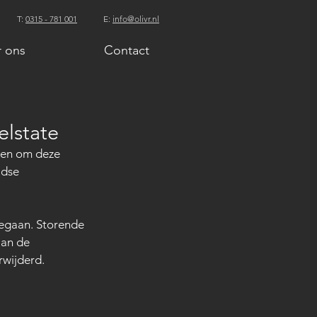
T:
0315 - 781 001
E:
info@olivr.nl
 ons
Contact
elstate
den om deze 
jdse 
egaan. Storende 
aan de 
rwijderd.