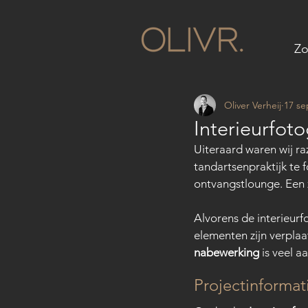
Zo
Oliver Verheij
17 se
Interieurfoto
Uiteraard waren wij r
tandartsenpraktijk te 
ontvangstlounge. Een 
Alvorens de interieurfo
elementen zijn verplaa
nabewerking
 is veel 
Projectinformat