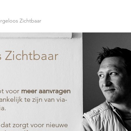
rgeloos Zichtbaar
Cases
Over
 Zichtbaar
bt voor
meer aanvragen
nkelijk te zijn van via-
ia.
dat zorgt voor nieuwe