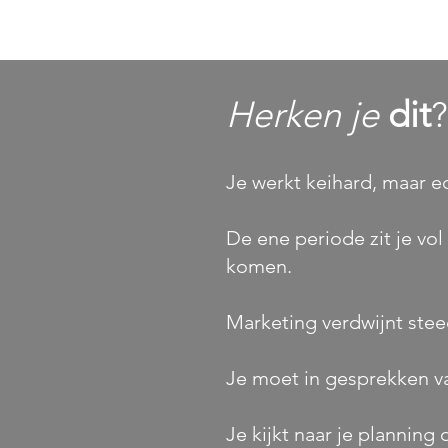
Herken je
dit
?
Je werkt keihard, maar ech
De ene periode zit je vo
komen.
Marketing verdwijnt stee
Je moet in gesprekken vaa
Je kijkt naar je planning