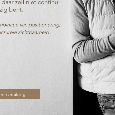
 daar zelf niet continu
ig bent.
inatie van positionering,
cturele zichtbaarheid .
ennismaking