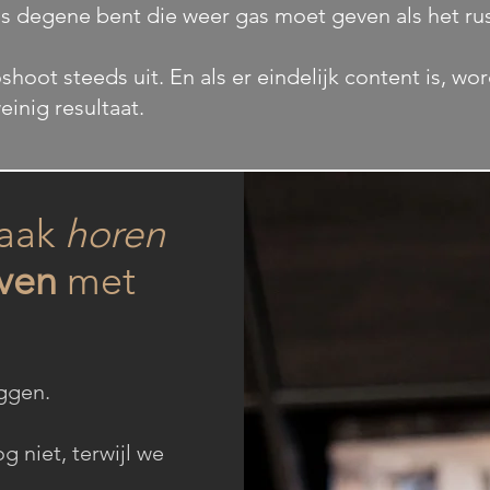
eds degene bent die weer gas moet geven als het ru
oshoot steeds uit. En als er eindelijk content is, wor
einig resultaat.
vaak
horen
jven
met
aggen.
 niet, terwijl we