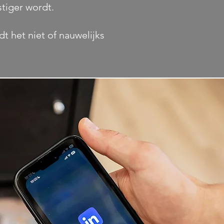
stiger wordt.
dt het niet of nauwelijks