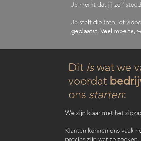
Je merkt dat jij zelf ste
Je stelt die foto- of vide
geplaatst. Veel moeite, w
Dit
is
wat we 
voordat
bedri
ons
starten
:
We zijn klaar met het zigz
Klanten kennen ons vaak nog
precies zijn wat ze zoeken.