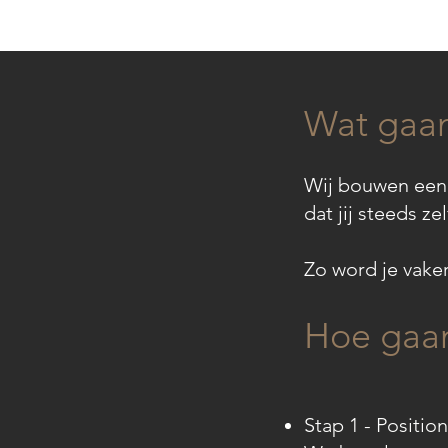
Wat gaa
Wij bouwen een s
dat jij steeds ze
Zo word je vake
Hoe gaan
Stap 1 - Positio