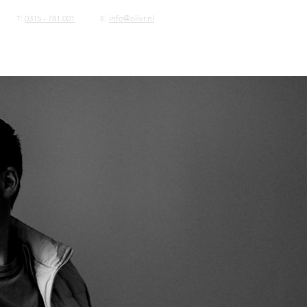
T:
0315 - 781 001
E:
info@olivr.nl
 ons
Contact