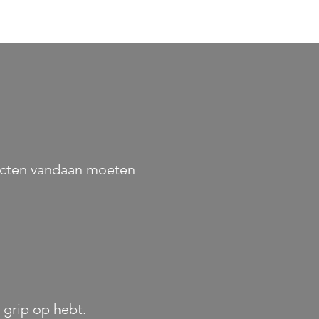
jecten vandaan moeten
 grip op hebt.