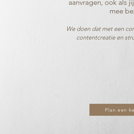
aanvragen, ook als jij
mee bez
We doen dat met een comb
contentcreatie en stru
Plan een k