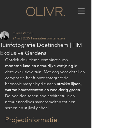
Oliver Verheij
27 mrt 2025
1 minuten om te lezen
Tuinfotografie Doetinchem | TIM
Exclusive Gardens
Ontdek de ultieme combinatie van 
moderne luxe en natuurlijke verfijning
 in 
deze exclusieve tuin. Met oog voor detail en 
compositie heeft onze fotograaf de 
harmonie vastgelegd tussen 
strakke lijnen, 
warme houtaccenten en weelderig groen
. 
De beelden tonen hoe architectuur en 
natuur naadloos samensmelten tot een 
sereen en stijlvol geheel.
Projectinformatie: