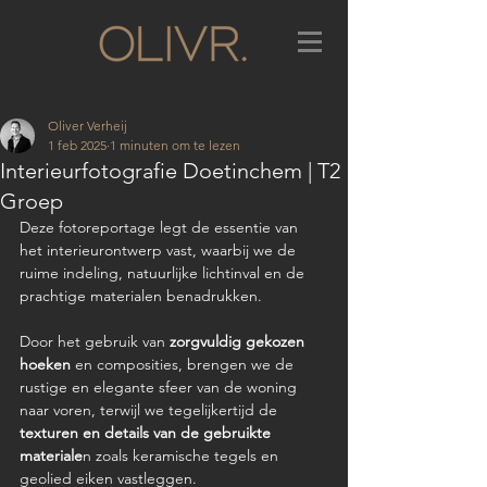
Oliver Verheij
1 feb 2025
1 minuten om te lezen
Interieurfotografie Doetinchem | T2
Groep
Deze fotoreportage legt de essentie van 
het interieurontwerp vast, waarbij we de 
ruime indeling, natuurlijke lichtinval en de 
prachtige materialen benadrukken. 
Door het gebruik van 
zorgvuldig gekozen 
hoeken
 en composities, brengen we de 
rustige en elegante sfeer van de woning 
naar voren, terwijl we tegelijkertijd de 
texturen en details van de gebruikte 
materiale
n zoals keramische tegels en 
geolied eiken vastleggen.