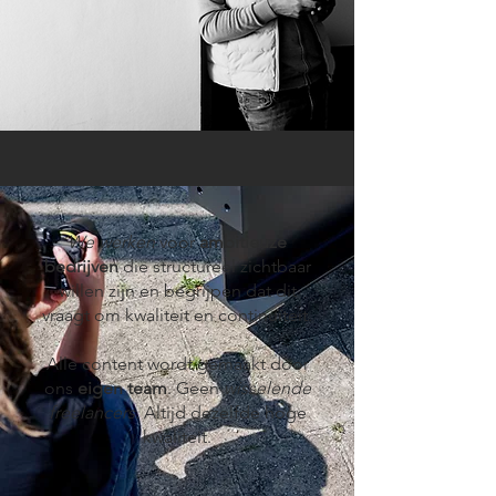
We werken
voor
ambitieuze
bedrijven
die structureel zichtbaar
willen zijn en begrijpen dat dit
vraagt om kwaliteit en continuïteit.
Alle content wordt gemaakt door
ons
eigen team
. Geen
wisselende
freelancers
. Altijd dezelfde hoge
kwaliteit.