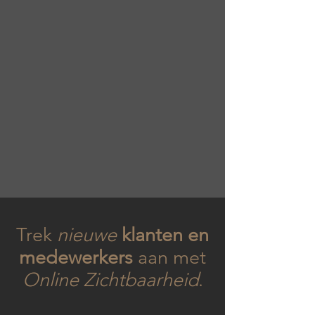
Trek
nieuwe
klanten en
medewerkers
aan met
Online Zichtbaarheid
.