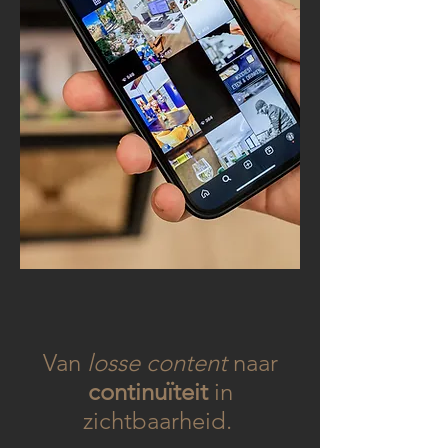
Van
losse content
naar
continuïteit
in
zichtbaarheid.