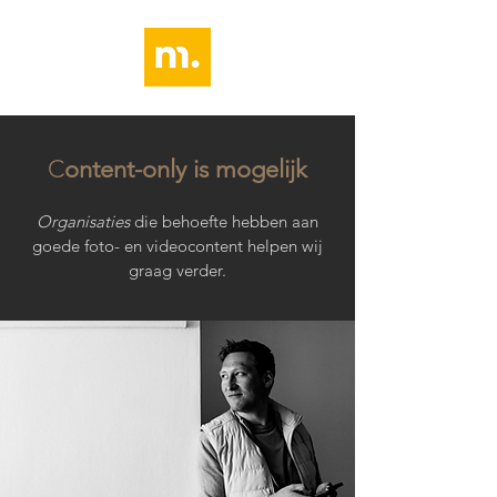
C
ontent-only is mogelijk
Organisaties
die behoefte hebben aan
goede foto- en videocontent helpen wij
graag verder.