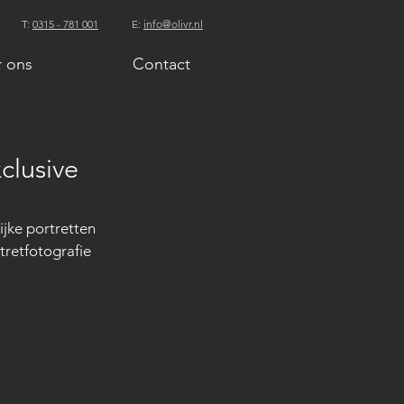
T:
0315 - 781 001
E:
info@olivr.nl
 ons
Contact
clusive
jke portretten 
rtretfotografie 