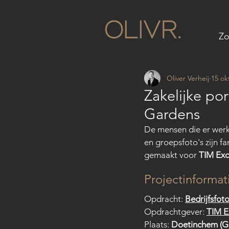
Zo
Oliver Verheij
15 ok
Zakelijke po
Gardens
De mensen die er werke
en groepsfoto's zijn fa
gemaakt voor 
TIM Exc
Projectinformat
Opdracht: 
Bedrijfsfot
Opdrachtgever: 
TIM E
Plaats: 
Doetinchem (G