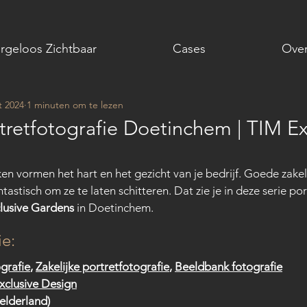
rgeloos Zichtbaar
Cases
Over
t 2024
1 minuten om te lezen
rtretfotografie Doetinchem | TIM Ex
n vormen het hart en het gezicht van je bedrijf. Goede zakeli
ntastisch om ze te laten schitteren. Dat zie je in deze serie po
lusive Gardens
 in Doetinchem.
ie:
ografie
, 
Zakelijke portretfotografie
, 
Beeldbank fotografie
xclusive Design
elderland)