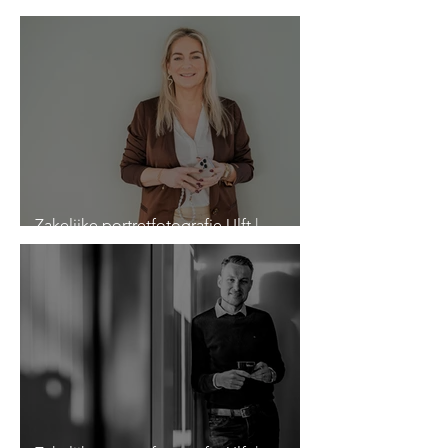
Lips Aannemers
Zakelijke portretfotografie Ulft |
Heutinck Makelaardij