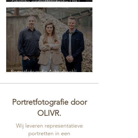
Zakelijke portretfotografie Ulft |
Heutinck Makelaardij
Portretfotografie Achterhoek |
Valewaard BV
Portretfotografie door
OLIVR.
Wij leveren representatieve
portretten in een