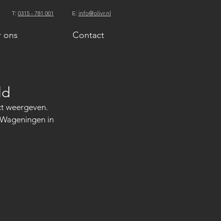
T:
0315 - 781 001
E:
info@olivr.nl
 ons
Contact
ld
t weergeven. 
n Wageningen in 