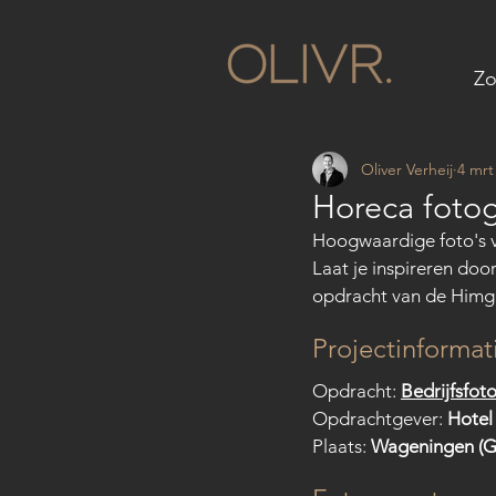
Zo
Oliver Verheij
4 mrt
Horeca fotog
Hoogwaardige foto's v
Laat je inspireren doo
opdracht van de Himg
Projectinformat
Opdracht: 
Bedrijfsfot
Opdrachtgever: 
Hotel
Plaats: 
Wageningen (G