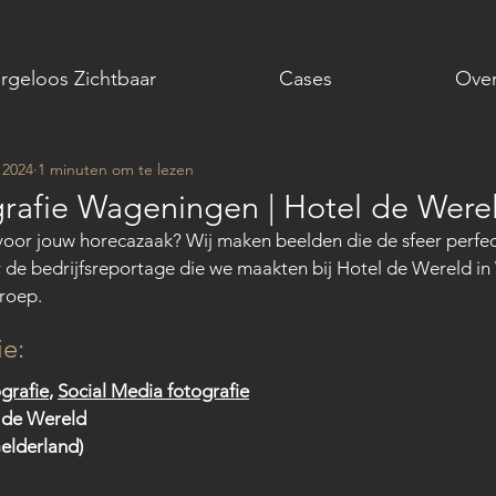
rgeloos Zichtbaar
Cases
Over
 2024
1 minuten om te lezen
rafie Wageningen | Hotel de Were
oor jouw horecazaak? Wij maken beelden die de sfeer perfec
r de bedrijfsreportage die we maakten bij Hotel de Wereld i
roep.
ie:
ografie
, 
Social Media fotografie
 de Wereld
elderland)