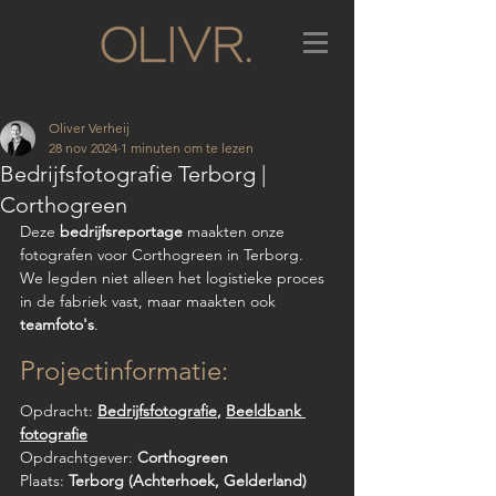
Oliver Verheij
28 nov 2024
1 minuten om te lezen
Bedrijfsfotografie Terborg |
Corthogreen
Deze 
bedrijfsreportage
 maakten onze 
fotografen voor Corthogreen in Terborg. 
We legden niet alleen het logistieke proces 
in de fabriek vast, maar maakten ook 
teamfoto's
.
Projectinformatie:
Opdracht: 
Bedrijfsfotografie
, 
Beeldbank 
fotografie
Opdrachtgever: 
Corthogreen
Plaats: 
Terborg (Achterhoek, Gelderland)