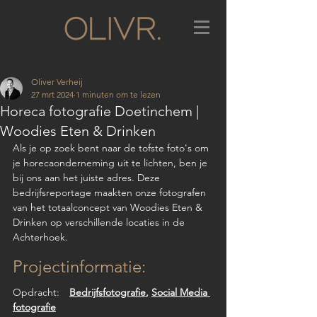
Oliver Verheij
27 mrt 2024
1 minuten om te lezen
Horeca fotografie Doetinchem |
Woodies Eten & Drinken
Als je op zoek bent naar de tofste foto's om 
je horecaonderneming uit te lichten, ben je 
bij ons aan het juiste adres. Deze 
bedrijfsreportage maakten onze fotografen 
van het totaalconcept van Woodies Eten & 
Drinken op verschillende locaties in de 
Achterhoek.
Projectinformatie:
Opdracht:	
Bedrijfsfotografie
, 
Social Media 
fotografie