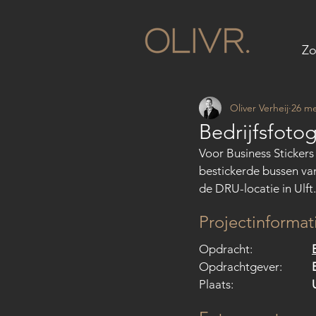
Zo
Oliver Verheij
26 me
Bedrijfsfotog
Voor Business Sticker
bestickerde bussen van 
de DRU-locatie in Ulft.
Projectinformat
Opdracht: 		
Opdrachtgever: 	
Plaats: 			