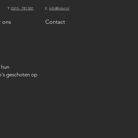
T:
0315 - 781 001
E:
info@olivr.nl
 ons
Contact
 hun  
to's geschoten op 