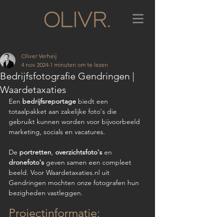
Oliver Verheij
4 nov 2024
1 minuten om te lezen
Bedrijfsfotografie Gendringen |
Waardetaxaties
Een 
bedrijfsreportage
 biedt een 
totaalpakket aan zakelijke foto's die 
gebruikt kunnen worden voor bijvoorbeeld 
marketing, socials en vacatures. 
De 
portretten
, 
overzichtsfoto's
 en 
dronefoto's
 geven samen een compleet 
beeld. Voor Waardetaxaties.nl uit 
Gendringen mochten onze fotografen hun 
bezigheden vastleggen.
Projectinformatie: