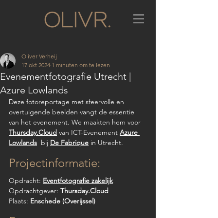
Oliver Verheij
17 okt 2024
1 minuten om te lezen
Evenementfotografie Utrecht |
Azure Lowlands
Deze fotoreportage met sfeervolle en 
overtuigende beelden vangt de essentie 
van het evenement. We maakten hem voor 
Thursday.Cloud
 van ICT-Evenement 
Azure 
Lowlands
  bij 
De Fabrique
 in Utrecht.
Projectinformatie:
Opdracht: 
Eventfotografie zakelijk
Opdrachtgever: 
Thursday.Cloud
Plaats: 
Enschede (Overijssel)