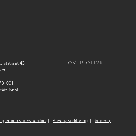
OVER OLIVR.
orststraat 43
lft
781001
o@olivr.nl
lgemene voorwaarden
|
Privacy verklaring
|
Sitemap