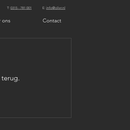
T:
0315 - 781 001
E:
info@olivr.nl
 ons
Contact
 terug.