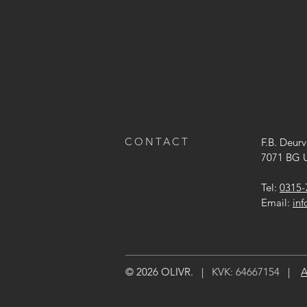
CONTACT
F
.B. Deurv
7071 BG U
Tel:
0315-
Email:
inf
© 2026 OLIVR. |
KVK: 64667154
|
A